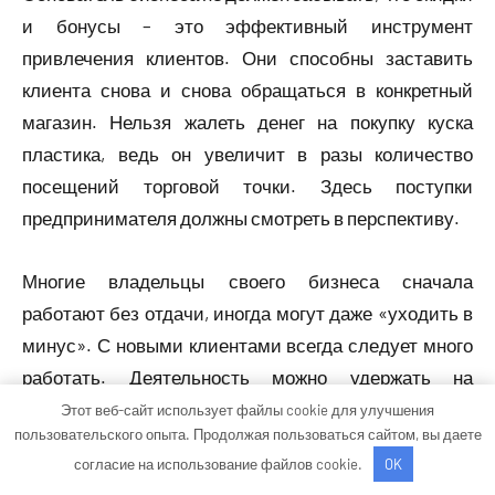
и бонусы – это эффективный инструмент
привлечения клиентов. Они способны заставить
клиента снова и снова обращаться в конкретный
магазин. Нельзя жалеть денег на покупку куска
пластика, ведь он увеличит в разы количество
посещений торговой точки. Здесь поступки
предпринимателя должны смотреть в перспективу.
Многие владельцы своего бизнеса сначала
работают без отдачи, иногда могут даже «уходить в
минус». С новыми клиентами всегда следует много
работать. Деятельность можно удержать на
основании заманчивых акций и скидок. Схема
Этот веб-сайт использует файлы cookie для улучшения
пользовательского опыта. Продолжая пользоваться сайтом, вы даете
продвижения любой деятельности такова: сначала
согласие на использование файлов cookie.
OK
происходит работа на имя, а затем уже имя работает