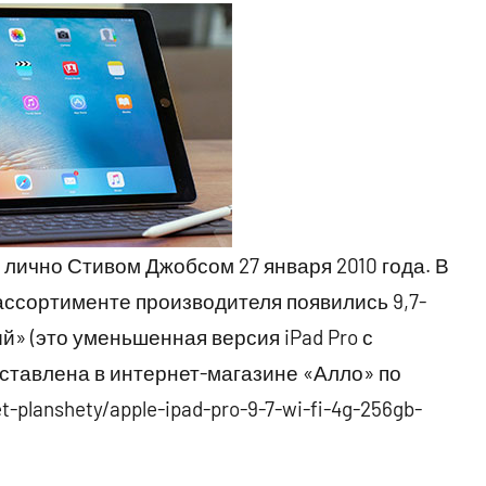
лично Стивом Джобсом 27 января 2010 года. В
, в ассортименте производителя появились 9,7-
й» (это уменьшенная версия iPad Pro с
дставлена в интернет-магазине «Алло» по
t-planshety/apple-ipad-pro-9-7-wi-fi-4g-256gb-