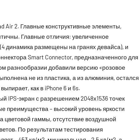
Pad Air 2. Главные конструктивные элементы,
нтичны. Главные отличия: увеличенное
(4 динамика размещены на гранях девайса), и
ннектора Smart Connector, предназначенного для
вом разнообразии добавили версию «розовое
ыполнена не из пластика, а из алюминия, остался
ыпирает, как в iPhone 6 и 6s.
й IPS-экран с разрешением 2048х1536 точек
вные преимущества – высокий уровень яркости
а цветовой гаммы, отсутствие воздушной
цветов. По результатам тестирования
яет – 453 кд/м2, минимальная – 2,5 кд/м2, а