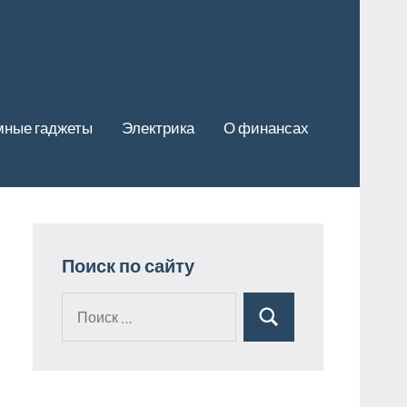
мные гаджеты
Электрика
О финансах
Поиск по сайту
Поиск
Поиск
для: