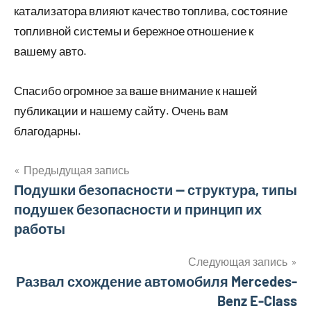
катализатора влияют качество топлива, состояние
топливной системы и бережное отношение к
вашему авто.
Спасибо огромное за ваше внимание к нашей
публикации и нашему сайту. Очень вам
благодарны.
Предыдущая запись
Навигация
Подушки безопасности — структура, типы
подушек безопасности и принцип их
по
работы
записям
Следующая запись
Развал схождение автомобиля Mercedes-
Benz E-Class