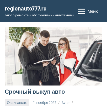
Перейти
regionauto777.ru
к
Меню
Блог о ремонте и обслуживании автотехники
содержимому
Срочный выкуп авто
О финансах
11 ноября 2023
Avtor