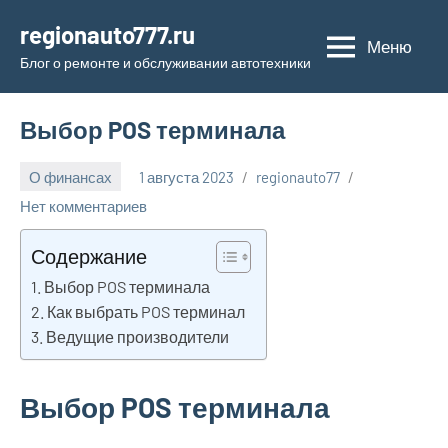
Перейти
regionauto777.ru
к
Меню
Блог о ремонте и обслуживании автотехники
содержимому
Выбор POS терминала
О финансах
1 августа 2023
regionauto77
Нет комментариев
Содержание
Выбор POS терминала
Как выбрать POS терминал
Ведущие производители
Выбор POS терминала